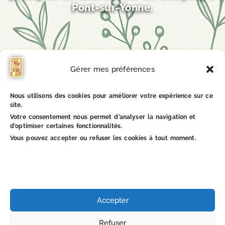
Pont-sur-Yonne.
Gérer mes préférences
Nous utilisons des cookies pour améliorer votre expérience sur ce
Il semble que nous ne trouvions pas ce que vous
site.
cherchez.
Votre consentement nous permet d’analyser la navigation et
d’optimiser certaines fonctionnalités.
Vous pouvez accepter ou refuser les cookies à tout moment.
1
8
Accepter
B
Refuser
F